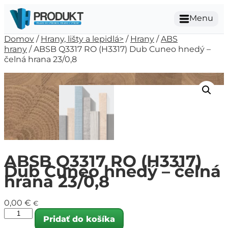
Menu
Domov
/
Hrany, lišty a lepidlá>
/
Hrany
/
ABS
hrany
/ ABSB Q3317 RO (H3317) Dub Cuneo hnedý –
čelná hrana 23/0,8
ABSB Q3317 RO (H3317)
Dub Cuneo hnedý – čelná
hrana 23/0,8
0,00
€
€
Pridať do košíka