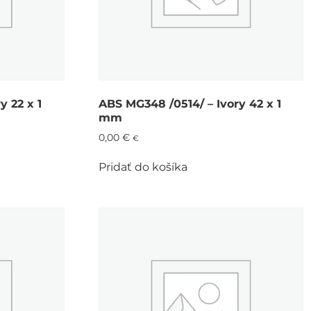
y 22 x 1
ABS MG348 /0514/ – Ivory 42 x 1
mm
0,00
€
€
Pridať do košíka