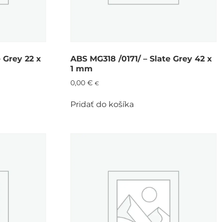
 Grey 22 x
ABS MG318 /0171/ – Slate Grey 42 x
1 mm
0,00
€
€
Pridať do košíka