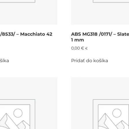
/8533/ – Macchiato 42
ABS MG318 /0171/ – Slate
1 mm
0,00
€
€
šíka
Pridať do košíka