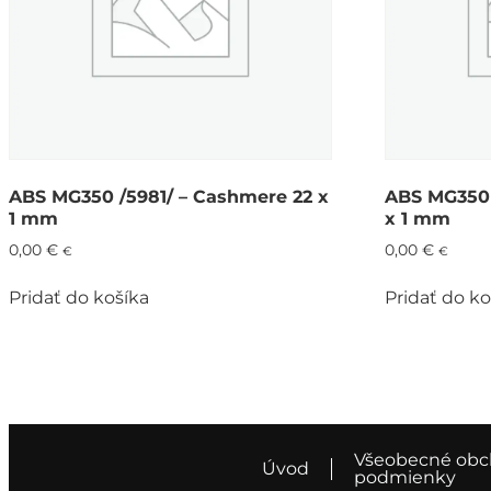
ABS MG350 /5981/ – Cashmere 22 x
ABS MG350 
1 mm
x 1 mm
0,00
€
0,00
€
€
€
Pridať do košíka
Pridať do ko
Všeobecné ob
Úvod
podmienky