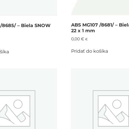
ABS MG107 /8681/ – Bie
/8685/ – Biela SNOW
22 x 1 mm
0,00
€
€
Pridať do košíka
šíka