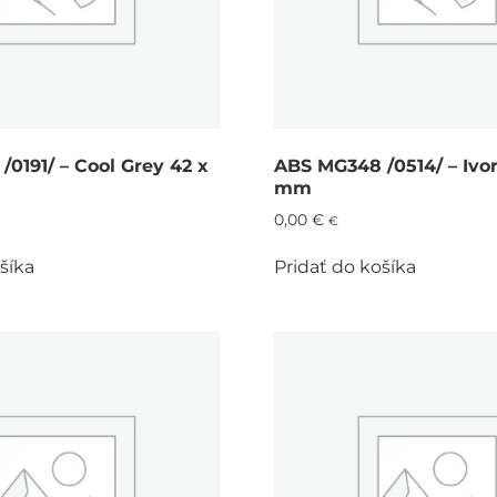
0191/ – Cool Grey 42 x
ABS MG348 /0514/ – Ivor
mm
0,00
€
€
šíka
Pridať do košíka