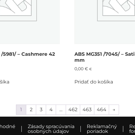
/5981/ – Cashmere 42
ABS MG351 /7045/ – Satin
mm
0,00
€
€
šíka
Pridať do košíka
1
2
3
4
…
462
463
464
→
chodné
Zásady spracúvania
Reklamačný
R
osobných údajov
poriadok
fo