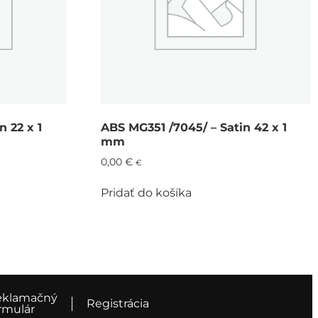
 22 x 1
ABS MG351 /7045/ – Satin 42 x 1
mm
0,00
€
€
Pridať do košíka
eklamačný
Registrácia
rmulár