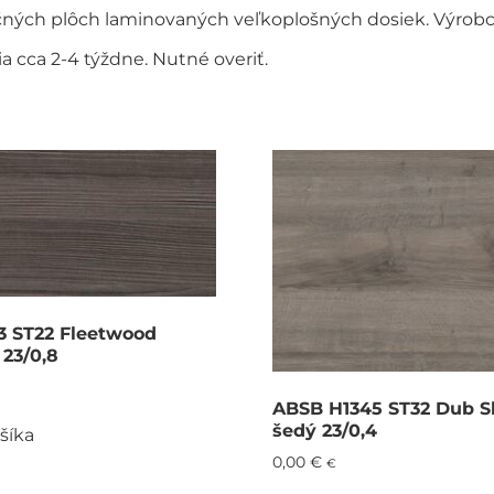
očných plôch laminovaných veľkoplošných dosiek. Výrob
 cca 2-4 týždne. Nutné overiť.
 ST22 Fleetwood
 23/0,8
ABSB H1345 ST32 Dub 
šedý 23/0,4
šíka
0,00
€
€