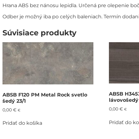
Hrana ABS bez nánosu lepidla. Určená pre olepenie b
Odber je možný iba po celých baleniach. Termín dodania
Súvisiace produkty
ABSB H3453
ABSB F120 PM Metal Rock svetlo
lávovošedý
šedý 23/1
0,00
€
€
0,00
€
€
Pridať do ko
Pridať do košíka