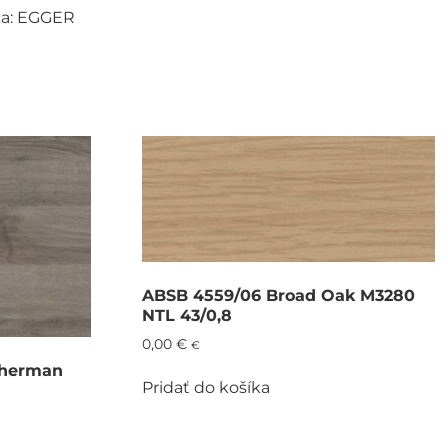
ca: EGGER
ABSB 4559/06 Broad Oak M3280
NTL 43/0,8
0,00
€
€
Sherman
Pridať do košíka