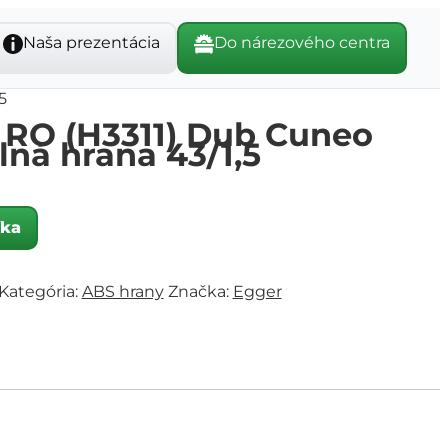
Naša prezentácia
Do nárezového centra
5
 RO (H3311) Dub Cuneo
lná hrana 43/1,5
íka
Kategória:
ABS hrany
Značka:
Egger