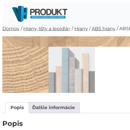
Domov
/
Hrany, lišty a lepidlá>
/
Hrany
/
ABS hrany
/ ABSB
Popis
Ďalšie informácie
Popis