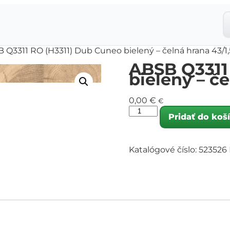
 Q3311 RO (H3311) Dub Cuneo bielený – čelná hrana 43/1,
ABSB Q3311
bielený – če
0,00
€
€
Pridať do koš
Katalógové číslo:
523526