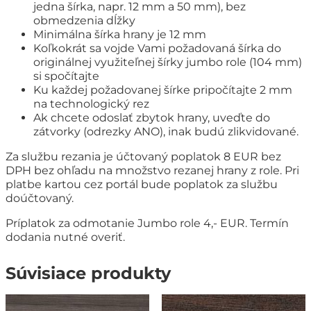
jedna šírka, napr. 12 mm a 50 mm), bez
obmedzenia dĺžky
Minimálna šírka hrany je 12 mm
Koľkokrát sa vojde Vami požadovaná šírka do
originálnej využiteľnej šírky jumbo role (104 mm)
si spočítajte
Ku každej požadovanej šírke pripočítajte 2 mm
na technologický rez
Ak chcete odoslať zbytok hrany, uveďte do
zátvorky (odrezky ANO), inak budú zlikvidované.
Za službu rezania je účtovaný poplatok 8 EUR bez
DPH bez ohľadu na množstvo rezanej hrany z role. Pri
platbe kartou cez portál bude poplatok za službu
doúčtovaný.
Príplatok za odmotanie Jumbo role 4,- EUR. Termín
dodania nutné overiť.
Súvisiace produkty