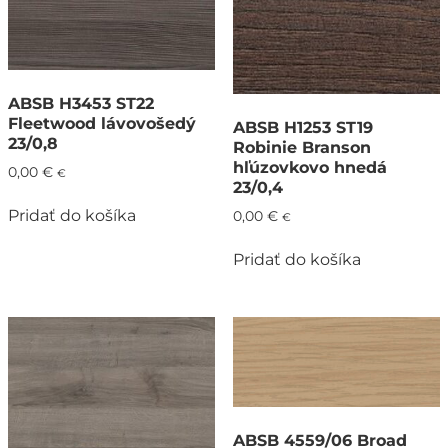
ABSB H3453 ST22
Fleetwood lávovošedý
ABSB H1253 ST19
23/0,8
Robinie Branson
hľúzovkovo hnedá
0,00
€
€
23/0,4
Pridať do košíka
0,00
€
€
Pridať do košíka
ABSB 4559/06 Broad