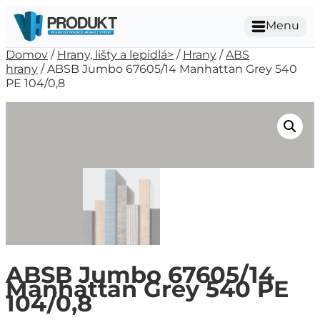
Menu
Domov
/
Hrany, lišty a lepidlá>
/
Hrany
/
ABS
hrany
/ ABSB Jumbo 67605/14 Manhattan Grey 540
PE 104/0,8
ABSB Jumbo 67605/14
Manhattan Grey 540 PE
104/0,8