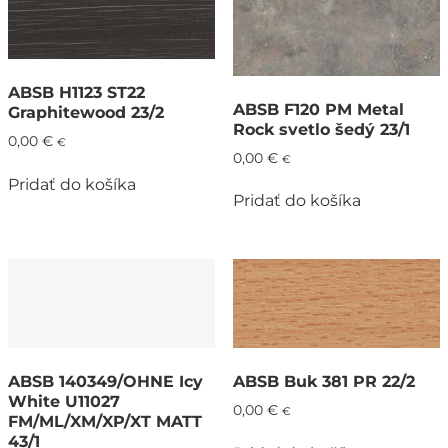
ABSB H1123 ST22
ABSB F120 PM Metal
Graphitewood 23/2
Rock svetlo šedý 23/1
0,00
€
€
0,00
€
€
Pridať do košíka
Pridať do košíka
ABSB 140349/OHNE Icy
ABSB Buk 381 PR 22/2
White U11027
0,00
€
€
FM/ML/XM/XP/XT MATT
43/1