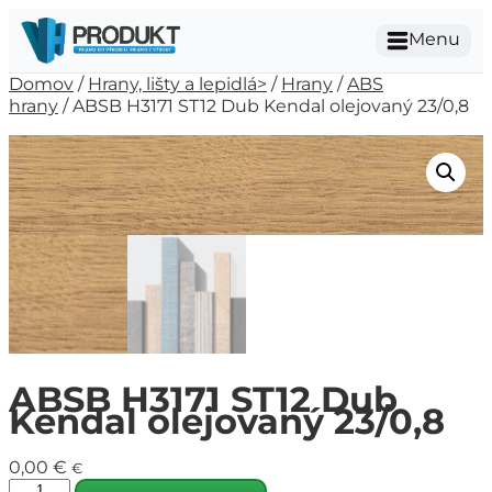
Menu
Domov
/
Hrany, lišty a lepidlá>
/
Hrany
/
ABS
hrany
/ ABSB H3171 ST12 Dub Kendal olejovaný 23/0,8
ABSB H3171 ST12 Dub
Kendal olejovaný 23/0,8
0,00
€
€