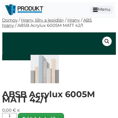
Menu
Domov
/
Hrany, lišty a lepidlá>
/
Hrany
/
ABS
hrany
/ ABSB Acrylux 6005M MATT 42/1
ABSB Acrylux 6005M
MATT 42/1
0,00
€
€