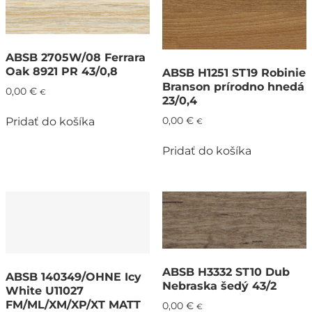
ABSB 2705W/08 Ferrara
Oak 8921 PR 43/0,8
ABSB H1251 ST19 Robinie
Branson prírodno hnedá
0,00
€
€
23/0,4
Pridať do košíka
0,00
€
€
Pridať do košíka
ABSB H3332 ST10 Dub
ABSB 140349/OHNE Icy
Nebraska šedý 43/2
White U11027
FM/ML/XM/XP/XT MATT
0,00
€
€