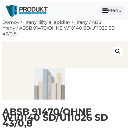
Menu
Domov
/
Hrany, lišty a lepidlá>
/
Hrany
/
ABS
hrany
/ ABSB 91470/OHNE W10140 SD/U11026 SD
43/0,8
ABSB 91470/OHNE
W10140 SD/U11026 SD
43/0,8