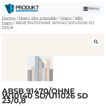
Menu
Domov
/
Hrany, lišty a lepidlá>
/
Hrany
/
ABS
hrany
/ ABSB 91470/OHNE W10140 SD/U11026 SD
23/0,8
ABSB 91470/OHNE
W10140 SD/U11026 SD
23/0,8