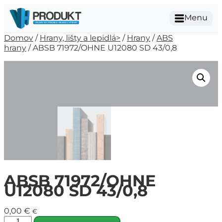
Menu
Domov
/
Hrany, lišty a lepidlá>
/
Hrany
/
ABS
hrany
/ ABSB 71972/OHNE U12080 SD 43/0,8
ABSB 71972/OHNE
U12080 SD 43/0,8
0,00
€
€