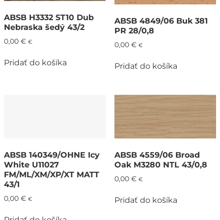
ABSB H3332 ST10 Dub
ABSB 4849/06 Buk 381
Nebraska šedý 43/2
PR 28/0,8
0,00
€
€
0,00
€
€
Pridať do košíka
Pridať do košíka
ABSB 140349/OHNE Icy
ABSB 4559/06 Broad
White U11027
Oak M3280 NTL 43/0,8
FM/ML/XM/XP/XT MATT
0,00
€
€
43/1
0,00
€
Pridať do košíka
€
Pridať do košíka