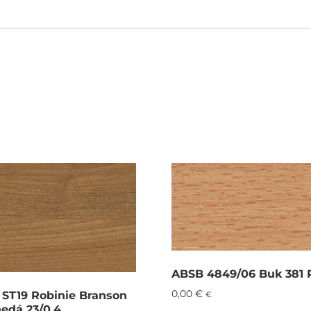
ABSB 4849/06 Buk 381 
0,00
€
 ST19 Robinie Branson
€
nedá 23/0,4