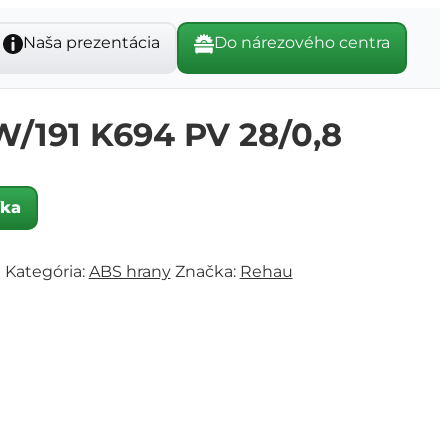
Naša prezentácia
Do nárezového centra
/191 K694 PV 28/0,8
íka
0
Kategória:
ABS hrany
Značka:
Rehau