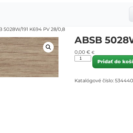
B 5028W/191 K694 PV 28/0,8
ABSB 5028W
0,00
€
€
Pridať do koš
Katalógové číslo:
53444