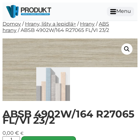
Menu
Domov
/
Hrany, lišty a lepidlá>
/
Hrany
/
ABS
hrany
/ ABSB 4902W/164 R27065 FL/VI 23/2
ABSB 4902W/164 R27065
FL/VI 23/2
0,00
€
€