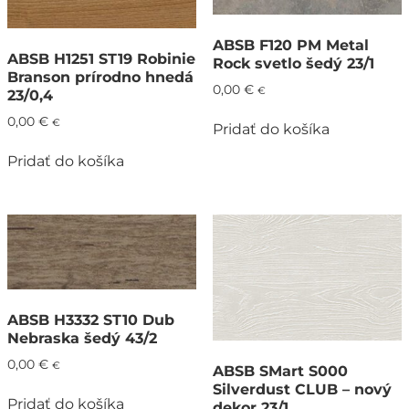
ABSB F120 PM Metal
ABSB H1251 ST19 Robinie
Rock svetlo šedý 23/1
Branson prírodno hnedá
0,00
€
€
23/0,4
0,00
€
€
Pridať do košíka
Pridať do košíka
ABSB H3332 ST10 Dub
Nebraska šedý 43/2
0,00
€
€
ABSB SMart S000
Silverdust CLUB – nový
Pridať do košíka
dekor 23/1