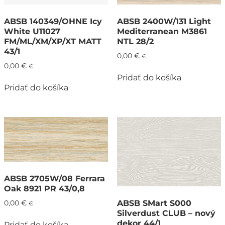
ABSB 140349/OHNE Icy
ABSB 2400W/131 Light
White U11027
Mediterranean M3861
FM/ML/XM/XP/XT MATT
NTL 28/2
43/1
0,00
€
€
0,00
€
€
Pridať do košíka
Pridať do košíka
ABSB 2705W/08 Ferrara
Oak 8921 PR 43/0,8
ABSB SMart S000
0,00
€
€
Silverdust CLUB – nový
dekor 44/1
Pridať do košíka