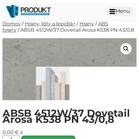
Menu
Domov
/
Hrany, lišty a lepidlá>
/
Hrany
/
ABS
hrany
/ ABSB 4512W/37 Dovetail Arosa K538 PN 43/0,8
ABSB 4512W/37 Dovetail
Arosa K538 PN 43/0,8
0,00
€
€