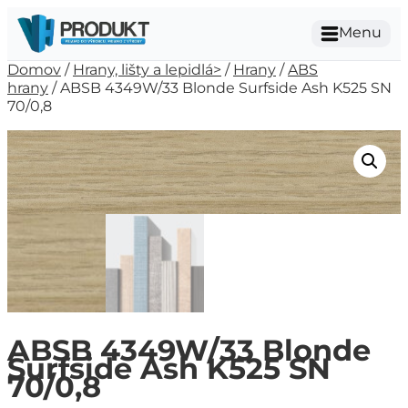
Menu
Domov
/
Hrany, lišty a lepidlá>
/
Hrany
/
ABS
hrany
/ ABSB 4349W/33 Blonde Surfside Ash K525 SN
70/0,8
ABSB 4349W/33 Blonde
Surfside Ash K525 SN
70/0,8