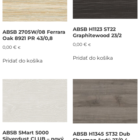
ABSB H1123 ST22
ABSB 2705W/08 Ferrara
Graphitewood 23/2
Oak 8921 PR 43/0,8
0,00
€
€
0,00
€
€
Pridať do košíka
Pridať do košíka
ABSB SMart S000
ABSB H1345 ST32 Dub
Silverdust CLUB – nový