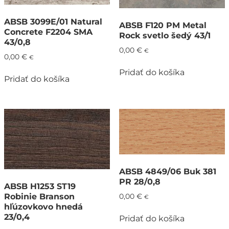
ABSB 3099E/01 Natural
ABSB F120 PM Metal
Concrete F2204 SMA
Rock svetlo šedý 43/1
43/0,8
0,00
€
€
0,00
€
€
Pridať do košíka
Pridať do košíka
ABSB 4849/06 Buk 381
PR 28/0,8
ABSB H1253 ST19
Robinie Branson
0,00
€
€
hľúzovkovo hnedá
23/0,4
Pridať do košíka