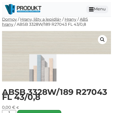
Menu
Domov
/
Hrany, lišty a lepidlá>
/
Hrany
/
ABS
hrany
/ ABSB 3328W/189 R27043 FL 43/0,8
ABSB 3328W/189 R27043
FL 43/0,8
0,00
€
€