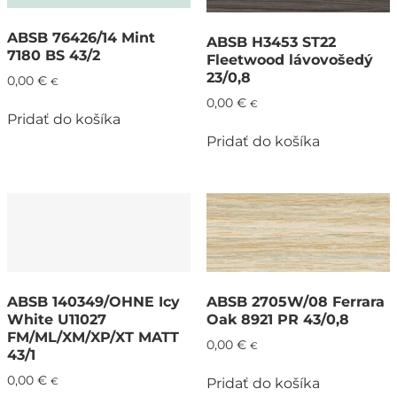
ABSB 76426/14 Mint
ABSB H3453 ST22
7180 BS 43/2
Fleetwood lávovošedý
23/0,8
0,00
€
€
0,00
€
€
Pridať do košíka
Pridať do košíka
ABSB 140349/OHNE Icy
ABSB 2705W/08 Ferrara
White U11027
Oak 8921 PR 43/0,8
FM/ML/XM/XP/XT MATT
0,00
€
€
43/1
0,00
€
Pridať do košíka
€