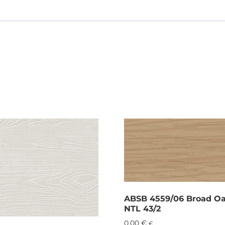
ABSB 4559/06 Broad O
NTL 43/2
0,00
€
€