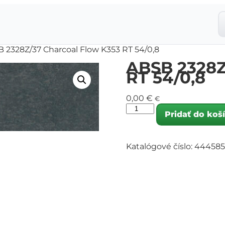
B 2328Z/37 Charcoal Flow K353 RT 54/0,8
ABSB 2328Z
RT 54/0,8
0,00
€
€
Pridať do koš
Katalógové číslo:
444585