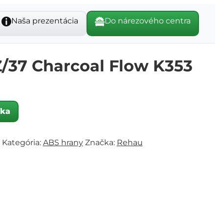
Naša prezentácia
Do nárezového centra
/37 Charcoal Flow K353
íka
Kategória:
ABS hrany
Značka:
Rehau