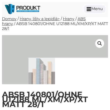
Menu
Domov
/
Hrany, lišty a lepidlá>
/
Hrany
/
ABS
hrany
/ ABSB 140801/OHNE U12188 ML/XM/XP/XT MATT
28/1
ABSB 140801/OHNE
U12188 ML/XM/XP/XT
MATT 28/1