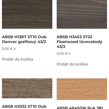
ABSB H1387 ST10 Dub
ABSB H3453 ST22
Denver grafitový 43/2
Fleetwood lávovošedý
43/2
0,00
€
€
0,00
€
€
Pridať do košíka
Pridať do košíka
ABSB H3332 ST10 Dub
ABSB 4849/06 Buk 381