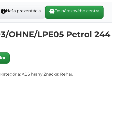
Naša prezentácia
Do nárezového centra
3/OHNE/LPE05 Petrol 244
íka
Kategória:
ABS hrany
Značka:
Rehau