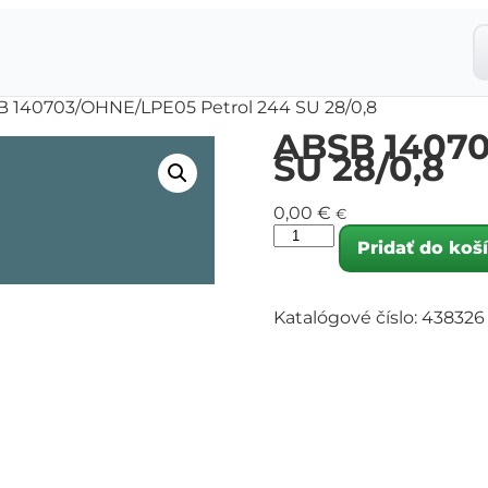
B 140703/OHNE/LPE05 Petrol 244 SU 28/0,8
ABSB 14070
SU 28/0,8
0,00
€
€
Pridať do koš
Katalógové číslo:
438326