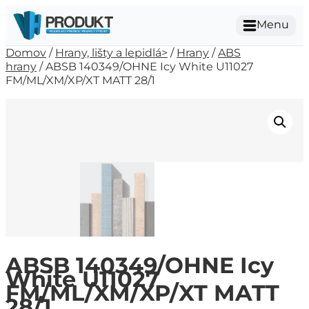
Menu
Domov
/
Hrany, lišty a lepidlá>
/
Hrany
/
ABS
hrany
/ ABSB 140349/OHNE Icy White U11027
FM/ML/XM/XP/XT MATT 28/1
ABSB 140349/OHNE Icy
White U11027
FM/ML/XM/XP/XT MATT
28/1