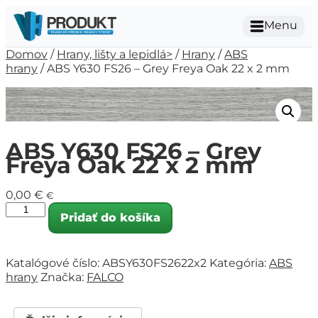
Menu
Domov
/
Hrany, lišty a lepidlá>
/
Hrany
/
ABS
hrany
/ ABS Y630 FS26 – Grey Freya Oak 22 x 2 mm
ABS Y630 FS26 – Grey
Freya Oak 22 x 2 mm
0,00
€
€
Pridať do košíka
Katalógové číslo:
ABSY630FS2622x2
Kategória:
ABS
hrany
Značka:
FALCO