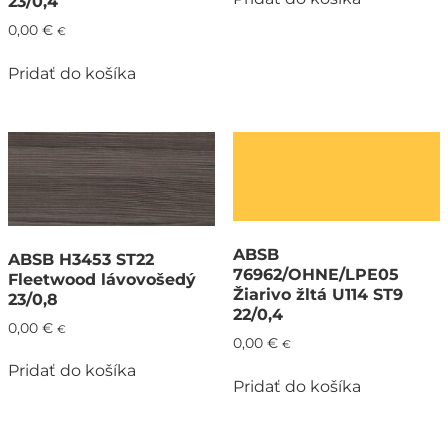
23/0,4
0,00
€
€
Pridať do košíka
ABSB
ABSB H3453 ST22
76962/OHNE/LPE05
Fleetwood lávovošedý
Žiarivo žltá U114 ST9
23/0,8
22/0,4
0,00
€
€
0,00
€
€
Pridať do košíka
Pridať do košíka