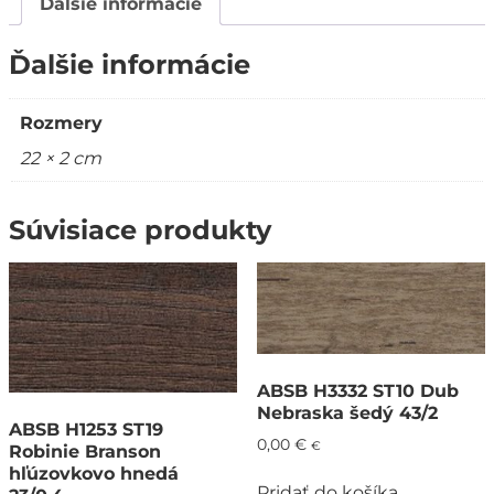
Ďalšie informácie
Ďalšie informácie
Rozmery
22 × 2 cm
Súvisiace produkty
ABSB H3332 ST10 Dub
Nebraska šedý 43/2
ABSB H1253 ST19
0,00
€
€
Robinie Branson
hľúzovkovo hnedá
Pridať do košíka