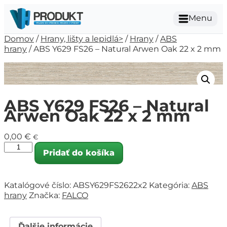
Menu
Domov
/
Hrany, lišty a lepidlá>
/
Hrany
/
ABS
hrany
/ ABS Y629 FS26 – Natural Arwen Oak 22 x 2 mm
ABS Y629 FS26 – Natural
Arwen Oak 22 x 2 mm
0,00
€
€
Pridať do košíka
Katalógové číslo:
ABSY629FS2622x2
Kategória:
ABS
hrany
Značka:
FALCO
Ďalšie informácie