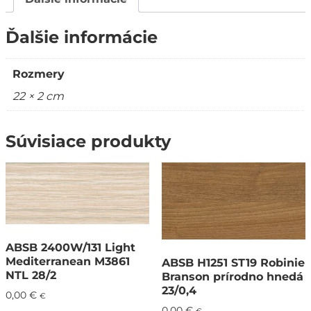
Ďalšie informácie
Rozmery
22 × 2 cm
Súvisiace produkty
ABSB 2400W/131 Light
Mediterranean M3861
ABSB H1251 ST19 Robinie
NTL 28/2
Branson prírodno hnedá
23/0,4
0,00
€
€
0,00
€