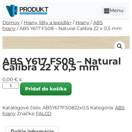
Menu
Domov
/
Hrany, lišty a lepidlá>
/
Hrany
/
ABS
hrany
/ ABS Y617 FS08 – Natural Calibra 22 x 0,5 mm
ABS Y617 FS08 – Natural
Calibra 22 x 0,5 mm
0,00
€
€
Pridať do košíka
Katalógové číslo:
ABSY617FS0822x0,5
Kategória:
ABS
hrany
Značka:
FALCO
Ďalšie informácie