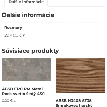
Ďalšie informácie
Ďalšie informácie
Rozmery
22 × 0,5 cm
Súvisiace produkty
ABSB F120 PM Metal
Rock svetlo šedý 43/1
ABSB H3408 ST38
0,00
€
€
Smrekovec horský