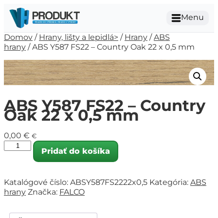
Menu
Domov
/
Hrany, lišty a lepidlá>
/
Hrany
/
ABS
hrany
/ ABS Y587 FS22 – Country Oak 22 x 0,5 mm
ABS Y587 FS22 – Country
Oak 22 x 0,5 mm
0,00
€
€
Pridať do košíka
Katalógové číslo:
ABSY587FS2222x0,5
Kategória:
ABS
hrany
Značka:
FALCO