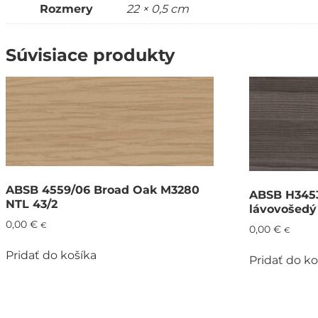
Rozmery
22 × 0,5 cm
Súvisiace produkty
ABSB 4559/06 Broad Oak M3280
ABSB H3453
NTL 43/2
lávovošedý
0,00
€
€
0,00
€
€
Pridať do košíka
Pridať do ko