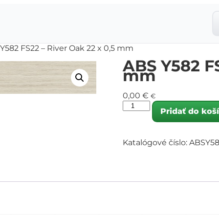
Y582 FS22 – River Oak 22 x 0,5 mm
ABS Y582 FS
mm
0,00
€
€
Pridať do koš
Katalógové číslo:
ABSY58