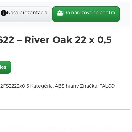
Naša prezentácia
Do nárezového centra
22 – River Oak 22 x 0,5
íka
2FS2222x0,5
Kategória:
ABS hrany
Značka:
FALCO