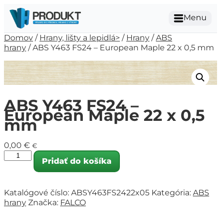
Menu
Domov
/
Hrany, lišty a lepidlá>
/
Hrany
/
ABS
hrany
/ ABS Y463 FS24 – European Maple 22 x 0,5 mm
ABS Y463 FS24 –
European Maple 22 x 0,5
mm
0,00
€
€
Pridať do košíka
Katalógové číslo:
ABSY463FS2422x05
Kategória:
ABS
hrany
Značka:
FALCO