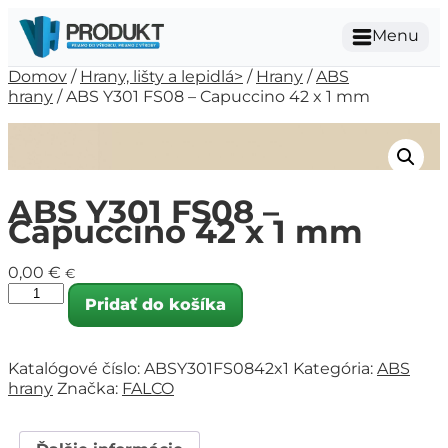
Menu
Domov
/
Hrany, lišty a lepidlá>
/
Hrany
/
ABS
hrany
/ ABS Y301 FS08 – Capuccino 42 x 1 mm
ABS Y301 FS08 –
Capuccino 42 x 1 mm
0,00
€
€
Pridať do košíka
Katalógové číslo:
ABSY301FS0842x1
Kategória:
ABS
hrany
Značka:
FALCO