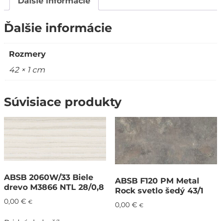
Ďalšie informácie
Ďalšie informácie
Rozmery
42 × 1 cm
Súvisiace produkty
ABSB 2060W/33 Biele
ABSB F120 PM Metal
drevo M3866 NTL 28/0,8
Rock svetlo šedý 43/1
0,00
€
€
0,00
€
€