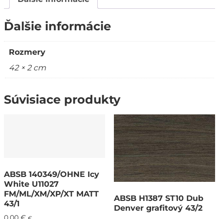
Ďalšie informácie
Rozmery
42 × 2 cm
Súvisiace produkty
ABSB 140349/OHNE Icy
White U11027
FM/ML/XM/XP/XT MATT
ABSB H1387 ST10 Dub
43/1
Denver grafitový 43/2
0,00
€
€