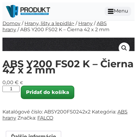
Menu
Domov
/
Hrany, lišty a lepidlá>
/
Hrany
/
ABS
hrany
/ ABS Y200 FS02 K – Čierna 42 x 2 mm
ABS Y200 FS02 K – Čierna
42 x 2 mm
0,00
€
€
Pridať do košíka
Katalógové číslo:
ABSY200FS0242x2
Kategória:
ABS
hrany
Značka:
FALCO
Ďalšie informácie