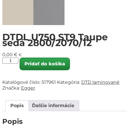
DTDL U750 ST9 Taupe
šedá 2800/2070/12
0,00
€
€
Pridať do košíka
Katalógové číslo:
517961
Kategória:
DTD laminované
Značka:
Egger
Popis
Ďalšie informácie
Popis