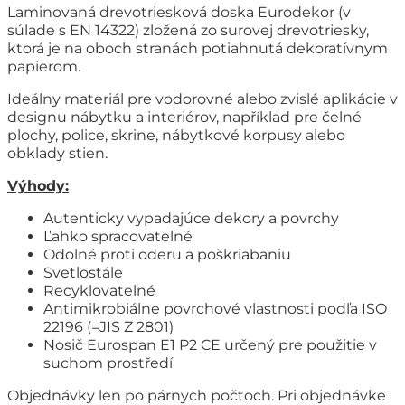
Laminovaná drevotriesková doska Eurodekor (v
súlade s EN 14322) zložená zo surovej drevotriesky,
ktorá je na oboch stranách potiahnutá dekoratívnym
papierom.
Ideálny materiál pre vodorovné alebo zvislé aplikácie v
designu nábytku a interiérov, například pre čelné
plochy, police, skrine, nábytkové korpusy alebo
obklady stien.
Výhody:
Autenticky vypadajúce dekory a povrchy
Ľahko spracovateľné
Odolné proti oderu a poškriabaniu
Svetlostále
Recyklovateľné
Antimikrobiálne povrchové vlastnosti podľa ISO
22196 (=JIS Z 2801)
Nosič Eurospan E1 P2 CE určený pre použitie v
suchom prostředí
Objednávky len po párnych počtoch. Pri objednávke