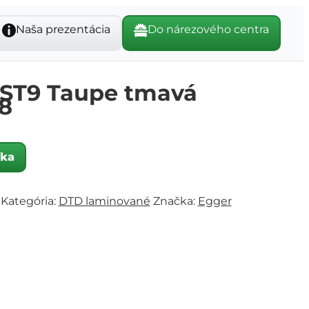
Naša prezentácia
Do nárezového centra
ST9 Taupe tmavá
8
íka
Kategória:
DTD laminované
Značka:
Egger