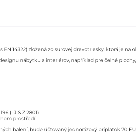
 EN 14322) zložená zo surovej drevotriesky, ktorá je n
 designu nábytku a interiérov, například pre čelné plochy
96 (=JIS Z 2801)
chom prostředí
ých balení, bude účtovaný jednorázový príplatok 70 EU