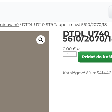
minované
/ DTDL U740 ST9 Taupe tmavá 5610/2070/18
DTDL U740 
5610/2070/1
0,00
€
€
Pridať do koš
Katalógové číslo:
541446