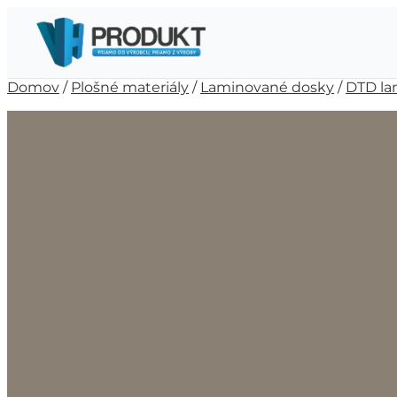
Domov
/
Plošné materiály
/
Laminované dosky
/
DTD la