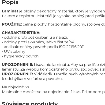
Popis
Laminát
je plošný dekoračný materiál, ktorý je vyro
tlakom a teplotou. Materiál je vysoko odolný proti pošk
POUŽITIE:
čelné plochy, horizontálne plochy, stolové 
CHARAKTERISTIKA:
• odolný proti poškriabaniu a nárazu
• odolný proti škvrnám, ľahko čistiteľný
• antibakteriálny povrch podľa ISO 22196:2011
• UV stabilný
• hygienický povrch
UPOZORNENIE:
Lisovanie laminátu: Aby sa predišlo r
laminátu. Za výrobu kompozitného prvku zodpovedá zh
UPOZORNENIE:
V dôsledku rozdielnych výrobných tech
k odchýlkam vo farbe a povrchu.
Na objednávku.
Minimálne množstvo na objednanie: 1 kus. Pri odbere p
Súvisiace produkty