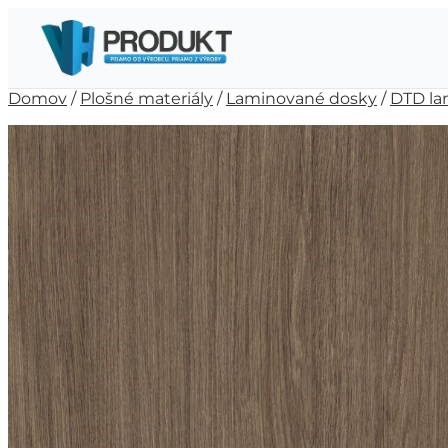
Domov
/
Plošné materiály
/
Laminované dosky
/
DTD la