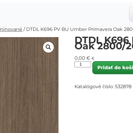
minované
/ DTDL K696 PV BU Umber Primavera Oak 280
DTDL K696 
Oak 2800/2
0,00
€
€
Pridať do koš
Katalógové číslo:
532878