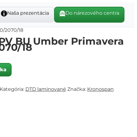
Naša prezentácia
Do nárezového centra
0/2070/18
PV BU Umber Primavera
070/18
íka
Kategória:
DTD laminované
Značka:
Kronospan