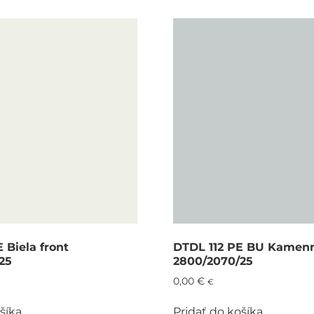
 Biela front
DTDL 112 PE BU Kamen
25
2800/2070/25
0,00
€
€
šíka
Pridať do košíka