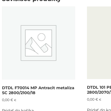
DTDL 101 PE
DTDL F70014 MP Antracit metalíza
2800/2070/
SC 2800/2100/18
0,00
€
0,00
€
€
€
Pridať do ko
Pridať do košíka