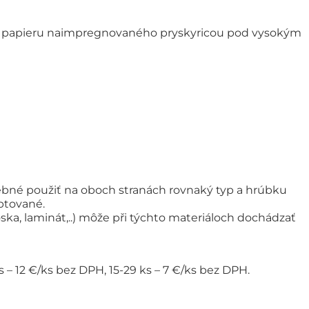
ého papieru naimpregnovaného pryskyricou pod vysokým
rebné použiť na oboch stranách rovnaký typ a hrúbku
ptované.
ka, laminát,..) môže při týchto materiáloch dochádzať
– 12 €/ks bez DPH, 15-29 ks – 7 €/ks bez DPH.