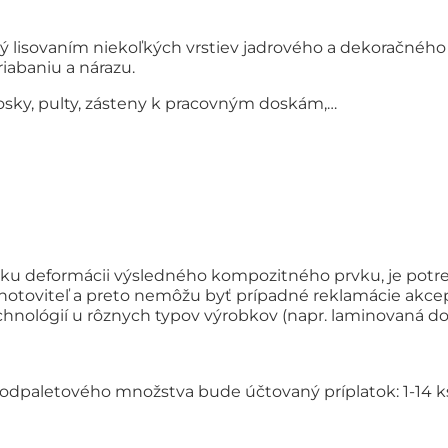
bený lisovaním niekoľkých vrstiev jadrového a dekoračn
riabaniu a nárazu.
dosky, pulty, zásteny k pracovným doskám,…
iziku deformácii výsledného kompozitného prvku, je pot
otoviteľ a preto nemôžu byť prípadné reklamácie akce
nológií u rôznych typov výrobkov (napr. laminovaná dos
odpaletového množstva bude účtovaný príplatok: 1-14 ks 