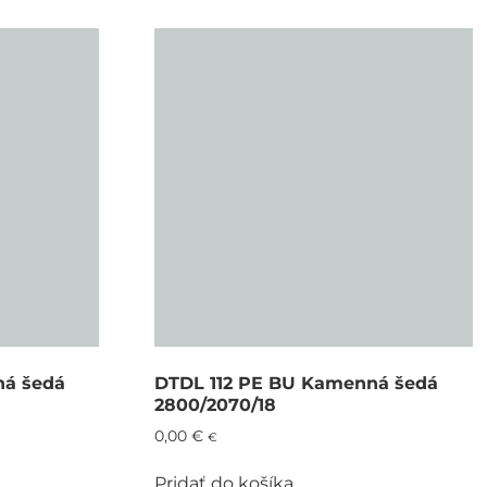
ná šedá
DTDL 112 PE BU Kamenná šedá
2800/2070/18
0,00
€
€
Pridať do košíka