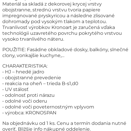
Materiál sa skladá z dekorovej krycej vrstvy
obojstranne, strednú vrstvu tvoria papiere
impregnované pryskyricou a následne zlisované
dohromady pod vysokým tlakom a teplotou.
Trvanlivosť výrobkov Kronoart je zaručená vďaka
technológii uzavretého povrchu pokrytého vrstvou
vysoko trvanlivého náteru.
POUŽITIE: Fasádne obkladové dosky, balkóny, slnečné
clony, vonkajšie kuchyne,…
CHARAKTERISTIKA:
• HJ – hnedé jadro
• obojstranné prevedenie
• reakcia na oheň – trieda B-s1,d0
• UV stálosť
• odolnosť proti nárazu
• odolné voči oderu
• odolné voči poveternostným vplyvom
• výrobca: KRONOSPAN
Na objednávku od 1 ks. Cenu a termín dodania nutné
overiť. Bližšie info nákupné oddelenie.