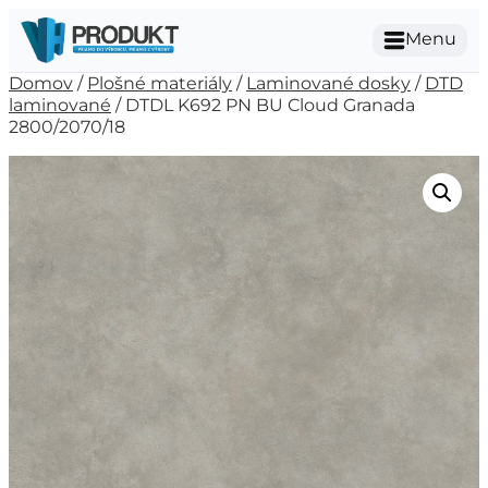
Menu
Domov
/
Plošné materiály
/
Laminované dosky
/
DTD
laminované
/ DTDL K692 PN BU Cloud Granada
2800/2070/18