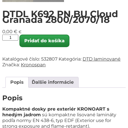
DTDL K692 PN BU Cloud
Granada 2800/2070/18
0,00
€
€
Pridať do košíka
Katalógové číslo:
532807
Kategória:
DTD laminované
Značka:
Kronospan
Popis
Ďalšie informácie
Popis
Kompaktné dosky pre exteriér KRONOART s
hnedým jadrom
sú kompaktne lisované lamináty
podľa normy EN 438-6, typ EDF (Exterior use for
strong exposure and flame-retardant).