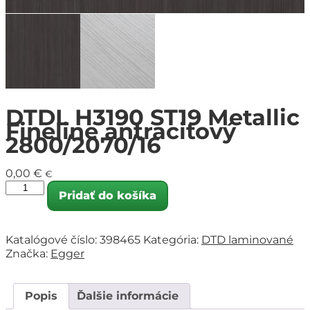
DTDL H3190 ST19 Metallic
Fineline antracitový
2800/2070/16
0,00
€
€
Pridať do košíka
Katalógové číslo:
398465
Kategória:
DTD laminované
Značka:
Egger
Popis
Ďalšie informácie