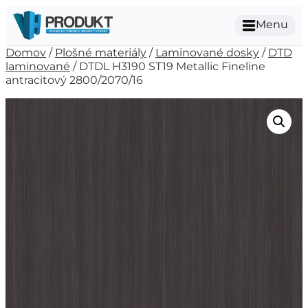
Menu
Domov
/
Plošné materiály
/
Laminované dosky
/
DTD
laminované
/ DTDL H3190 ST19 Metallic Fineline
antracitový 2800/2070/16