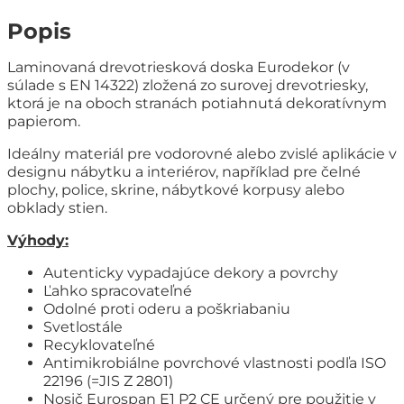
Popis
Laminovaná drevotriesková doska Eurodekor (v
súlade s EN 14322) zložená zo surovej drevotriesky,
ktorá je na oboch stranách potiahnutá dekoratívnym
papierom.
Ideálny materiál pre vodorovné alebo zvislé aplikácie v
designu nábytku a interiérov, například pre čelné
plochy, police, skrine, nábytkové korpusy alebo
obklady stien.
Výhody:
Autenticky vypadajúce dekory a povrchy
Ľahko spracovateľné
Odolné proti oderu a poškriabaniu
Svetlostále
Recyklovateľné
Antimikrobiálne povrchové vlastnosti podľa ISO
22196 (=JIS Z 2801)
Nosič Eurospan E1 P2 CE určený pre použitie v