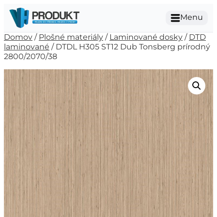
Menu
Domov
/
Plošné materiály
/
Laminované dosky
/
DTD
laminované
/ DTDL H305 ST12 Dub Tonsberg prírodný
2800/2070/38