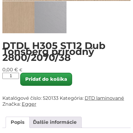
DTDL H305 ST12 Dub
Tonsberg prírodný
2800/2070/38
0,00
€
€
Pridať do košíka
Katalógové číslo:
520133
Kategória:
DTD laminované
Značka:
Egger
Popis
Ďalšie informácie