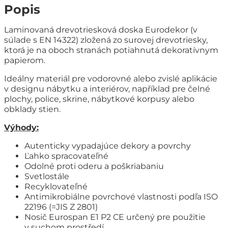
Popis
Laminovaná drevotriesková doska Eurodekor (v
súlade s EN 14322) zložená zo surovej drevotriesky,
ktorá je na oboch stranách potiahnutá dekoratívnym
papierom.
Ideálny materiál pre vodorovné alebo zvislé aplikácie
v designu nábytku a interiérov, například pre čelné
plochy, police, skrine, nábytkové korpusy alebo
obklady stien.
Výhody:
Autenticky vypadajúce dekory a povrchy
Ľahko spracovateľné
Odolné proti oderu a poškriabaniu
Svetlostále
Recyklovateľné
Antimikrobiálne povrchové vlastnosti podľa ISO
22196 (=JIS Z 2801)
Nosič Eurospan E1 P2 CE určený pre použitie
v suchom prostředí