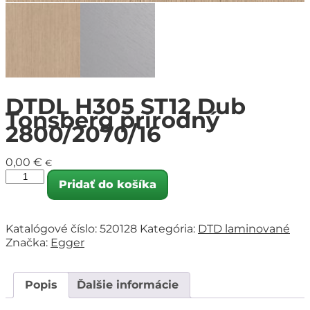
DTDL H305 ST12 Dub
Tonsberg prírodný
2800/2070/16
0,00
€
€
Pridať do košíka
Katalógové číslo:
520128
Kategória:
DTD laminované
Značka:
Egger
Popis
Ďalšie informácie