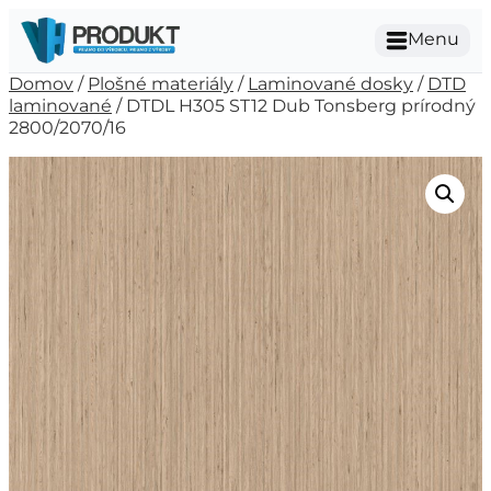
Menu
Domov
/
Plošné materiály
/
Laminované dosky
/
DTD
laminované
/ DTDL H305 ST12 Dub Tonsberg prírodný
2800/2070/16