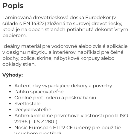
Popis
Laminovaná drevotriesková doska Eurodekor (v
súlade s EN 14322) zložená zo surovej drevotriesky,
ktorá je na oboch stranách potiahnutá dekoratívnym
papierom.
Ideálny materiál pre vodorovné alebo zvislé aplikácie
v designu nábytku a interiérov, například pre čelné
plochy, police, skrine, nábytkové korpusy alebo
obklady stien.
Výhody:
Autenticky vypadajúce dekory a povrchy
Ľahko spracovateľné
Odolné proti oderu a poškriabaniu
Svetlostále
Recyklovateľné
Antimikrobiálne povrchové vlastnosti podľa ISO
22196 (=JIS Z 2801)
Nosič Eurospan E1 P2 CE určený pre použitie
v suchom prostředí