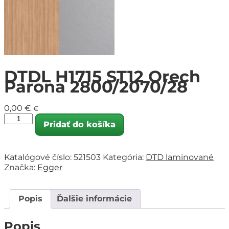
DTDL H1715 ST12 Orech
Parona 2800/2070/28
0,00
€
€
Pridať do košíka
Katalógové číslo:
521503
Kategória:
DTD laminované
Značka:
Egger
Popis
Ďalšie informácie
Popis