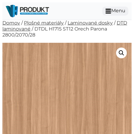
Menu
Domov
/
Plošné materiály
/
Laminované dosky
/
DTD
laminované
/ DTDL H1715 ST12 Orech Parona
2800/2070/28