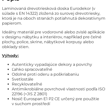
Laminovaná drevotriesková doska Eurodekor (v
súlade s EN 14322) zložená zo surovej drevotriesky,
ktorá je na oboch stranách potiahnutá dekoratívnym
papierom.
Ideálny materiál pre vodorovné alebo zvislé aplikácie
v designu nábytku a interiérov, například pre čelné
plochy, police, skrine, nábytkové korpusy alebo
obklady stien.
Výhody:
Autenticky vypadajúce dekory a povrchy
Ľahko spracovateľné
Odolné proti oderu a poškriabaniu
Svetlostále
Recyklovateľné
Antimikrobiálne povrchové vlastnosti podľa ISO
22196 (=JIS Z 2801)
Nosič Eurospan E1 P2 CE určený pre použitie
v suchom prostředí