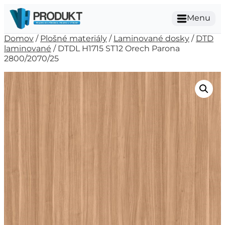
Menu
Domov
/
Plošné materiály
/
Laminované dosky
/
DTD
laminované
/ DTDL H1715 ST12 Orech Parona
2800/2070/25