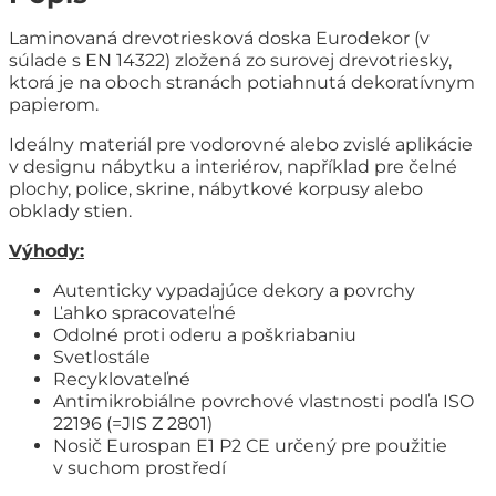
Laminovaná drevotriesková doska Eurodekor (v
súlade s EN 14322) zložená zo surovej drevotriesky,
ktorá je na oboch stranách potiahnutá dekoratívnym
papierom.
Ideálny materiál pre vodorovné alebo zvislé aplikácie
v designu nábytku a interiérov, například pre čelné
plochy, police, skrine, nábytkové korpusy alebo
obklady stien.
Výhody:
Autenticky vypadajúce dekory a povrchy
Ľahko spracovateľné
Odolné proti oderu a poškriabaniu
Svetlostále
Recyklovateľné
Antimikrobiálne povrchové vlastnosti podľa ISO
22196 (=JIS Z 2801)
Nosič Eurospan E1 P2 CE určený pre použitie
v suchom prostředí