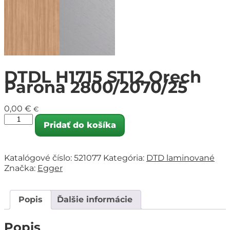
DTDL H1715 ST12 Orech
Parona 2800/2070/25
0,00
€
€
Pridať do košíka
Katalógové číslo:
521077
Kategória:
DTD laminované
Značka:
Egger
Popis
Ďalšie informácie
Popis