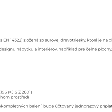
 EN 14322) zložená zo surovej drevotriesky, ktorá je n
 designu nábytku a interiérov, například pre čelné plochy
96 (=JIS Z 2801)
chom prostředí
kompletných balení, bude účtovaný jednorázový príplat