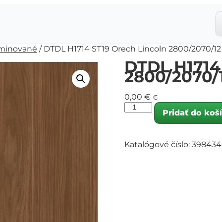
minované
/ DTDL H1714 ST19 Orech Lincoln 2800/2070/12
DTDL H1714 
2800/2070/
0,00
€
€
Pridať do koš
Katalógové číslo:
398434