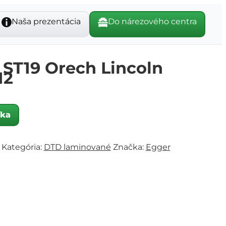
Naša prezentácia
Do nárezového centra
ST19 Orech Lincoln
12
íka
Kategória:
DTD laminované
Značka:
Egger