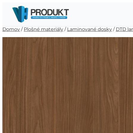
Domov
/
Plošné materiály
/
Laminované dosky
/
DTD la