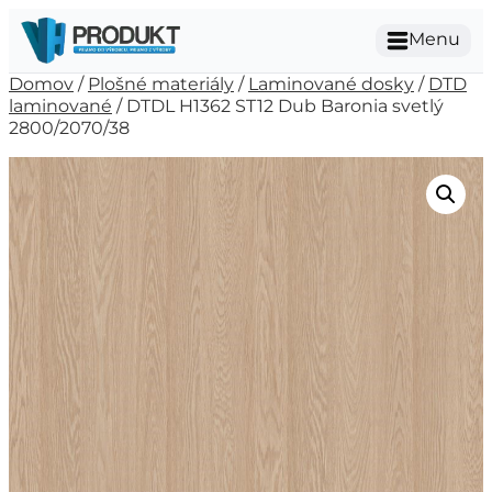
Menu
Domov
/
Plošné materiály
/
Laminované dosky
/
DTD
laminované
/ DTDL H1362 ST12 Dub Baronia svetlý
2800/2070/38