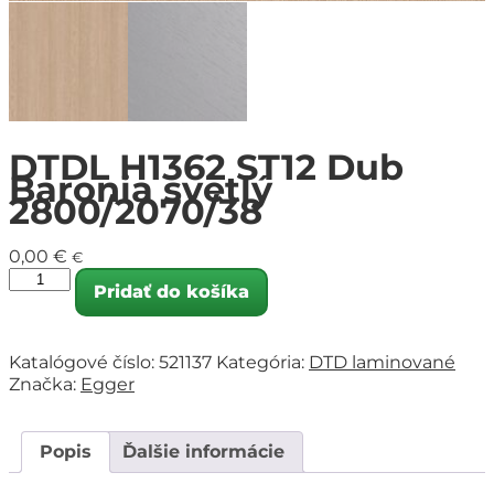
DTDL H1362 ST12 Dub
Baronia svetlý
2800/2070/38
0,00
€
€
Pridať do košíka
Katalógové číslo:
521137
Kategória:
DTD laminované
Značka:
Egger
Popis
Ďalšie informácie