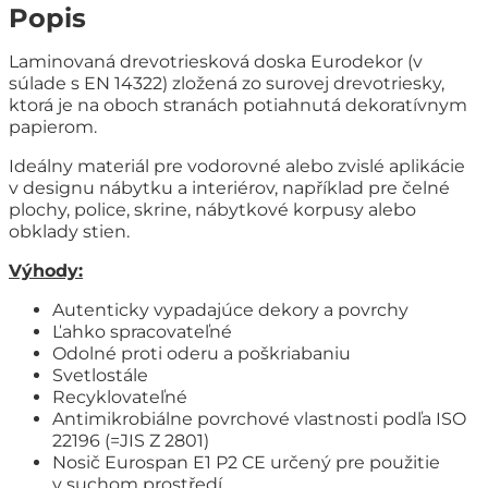
Popis
Laminovaná drevotriesková doska Eurodekor (v
súlade s EN 14322) zložená zo surovej drevotriesky,
ktorá je na oboch stranách potiahnutá dekoratívnym
papierom.
Ideálny materiál pre vodorovné alebo zvislé aplikácie
v designu nábytku a interiérov, například pre čelné
plochy, police, skrine, nábytkové korpusy alebo
obklady stien.
Výhody:
Autenticky vypadajúce dekory a povrchy
Ľahko spracovateľné
Odolné proti oderu a poškriabaniu
Svetlostále
Recyklovateľné
Antimikrobiálne povrchové vlastnosti podľa ISO
22196 (=JIS Z 2801)
Nosič Eurospan E1 P2 CE určený pre použitie
v suchom prostředí