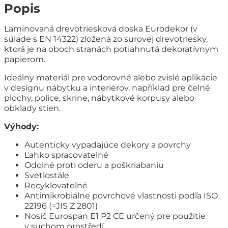
Popis
Laminovaná drevotriesková doska Eurodekor (v
súlade s EN 14322) zložená zo surovej drevotriesky,
ktorá je na oboch stranách potiahnutá dekoratívnym
papierom.
Ideálny materiál pre vodorovné alebo zvislé aplikácie
v designu nábytku a interiérov, například pre čelné
plochy, police, skrine, nábytkové korpusy alebo
obklady stien.
Výhody:
Autenticky vypadajúce dekory a povrchy
Ľahko spracovateľné
Odolné proti oderu a poškriabaniu
Svetlostále
Recyklovateľné
Antimikrobiálne povrchové vlastnosti podľa ISO
22196 (=JIS Z 2801)
Nosič Eurospan E1 P2 CE určený pre použitie
v suchom prostředí