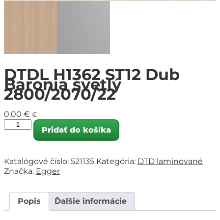
DTDL H1362 ST12 Dub
Baronia svetlý
2800/2070/22
0,00
€
€
Pridať do košíka
Katalógové číslo:
521135
Kategória:
DTD laminované
Značka:
Egger
Popis
Ďalšie informácie