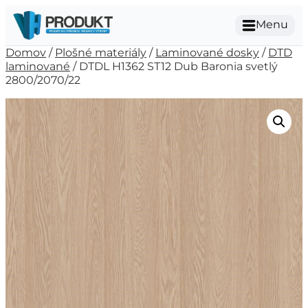
Menu
Domov
/
Plošné materiály
/
Laminované dosky
/
DTD
laminované
/ DTDL H1362 ST12 Dub Baronia svetlý
2800/2070/22