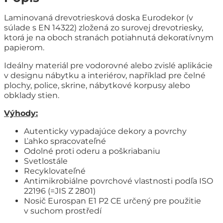
Laminovaná drevotriesková doska Eurodekor (v
súlade s EN 14322) zložená zo surovej drevotriesky,
ktorá je na oboch stranách potiahnutá dekoratívnym
papierom.
Ideálny materiál pre vodorovné alebo zvislé aplikácie
v designu nábytku a interiérov, například pre čelné
plochy, police, skrine, nábytkové korpusy alebo
obklady stien.
Výhody:
Autenticky vypadajúce dekory a povrchy
Ľahko spracovateľné
Odolné proti oderu a poškriabaniu
Svetlostále
Recyklovateľné
Antimikrobiálne povrchové vlastnosti podľa ISO
22196 (=JIS Z 2801)
Nosič Eurospan E1 P2 CE určený pre použitie
v suchom prostředí