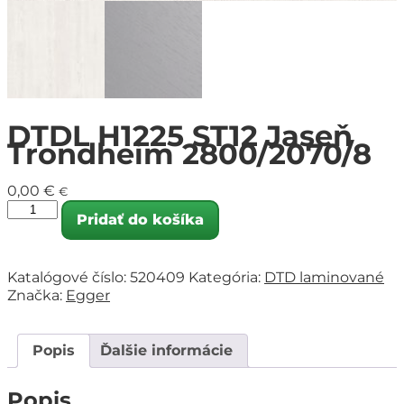
DTDL H1225 ST12 Jaseň
Trondheim 2800/2070/8
0,00
€
€
Pridať do košíka
Katalógové číslo:
520409
Kategória:
DTD laminované
Značka:
Egger
Popis
Ďalšie informácie
Popis