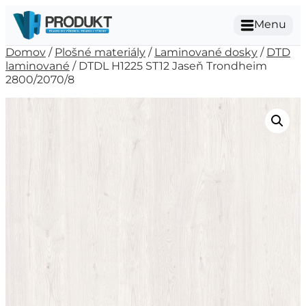
Menu
Domov
/
Plošné materiály
/
Laminované dosky
/
DTD
laminované
/ DTDL H1225 ST12 Jaseň Trondheim
2800/2070/8