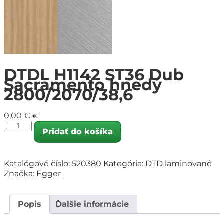
DTDL H1142 ST36 Dub
Sacramento hnedý
2800/2070/38,6
0,00
€
€
Pridať do košíka
Katalógové číslo:
520380
Kategória:
DTD laminované
Značka:
Egger
Popis
Ďalšie informácie