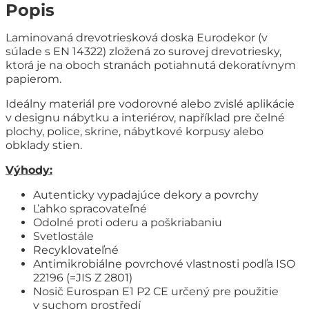
Popis
Laminovaná drevotriesková doska Eurodekor (v
súlade s EN 14322) zložená zo surovej drevotriesky,
ktorá je na oboch stranách potiahnutá dekoratívnym
papierom.
Ideálny materiál pre vodorovné alebo zvislé aplikácie
v designu nábytku a interiérov, například pre čelné
plochy, police, skrine, nábytkové korpusy alebo
obklady stien.
Výhody:
Autenticky vypadajúce dekory a povrchy
Ľahko spracovateľné
Odolné proti oderu a poškriabaniu
Svetlostále
Recyklovateľné
Antimikrobiálne povrchové vlastnosti podľa ISO
22196 (=JIS Z 2801)
Nosič Eurospan E1 P2 CE určený pre použitie
v suchom prostředí