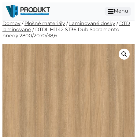
Menu
Domov
/
Plošné materiály
/
Laminované dosky
/
DTD
laminované
/ DTDL H1142 ST36 Dub Sacramento
hnedý 2800/2070/38,6