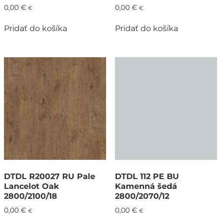
0,00
€
0,00
€
€
€
Pridať do košíka
Pridať do košíka
DTDL R20027 RU Pale
DTDL 112 PE BU
Lancelot Oak
Kamenná šedá
2800/2100/18
2800/2070/12
0,00
€
0,00
€
€
€