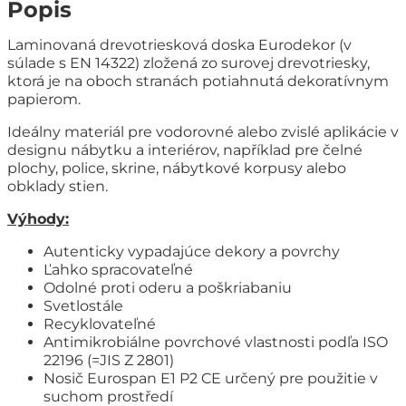
Popis
Laminovaná drevotriesková doska Eurodekor (v
súlade s EN 14322) zložená zo surovej drevotriesky,
ktorá je na oboch stranách potiahnutá dekoratívnym
papierom.
Ideálny materiál pre vodorovné alebo zvislé aplikácie v
designu nábytku a interiérov, například pre čelné
plochy, police, skrine, nábytkové korpusy alebo
obklady stien.
Výhody:
Autenticky vypadajúce dekory a povrchy
Ľahko spracovateľné
Odolné proti oderu a poškriabaniu
Svetlostále
Recyklovateľné
Antimikrobiálne povrchové vlastnosti podľa ISO
22196 (=JIS Z 2801)
Nosič Eurospan E1 P2 CE určený pre použitie v
suchom prostředí