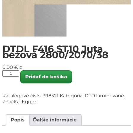
DTDL F416 ST10 Juta
béžová 2800/2070/38
0,00
€
€
Pridať do košíka
Katalógové číslo:
398521
Kategória:
DTD laminované
Značka:
Egger
Popis
Ďalšie informácie