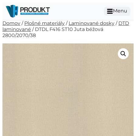
Menu
Domov
/
Plošné materiály
/
Laminované dosky
/
DTD
laminované
/ DTDL F416 ST10 Juta béžová
2800/2070/38