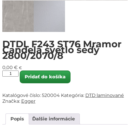
DTDL F243 ST76 Mramor
Candela svetlo šedý
2800/2070/8
0,00
€
€
Pridať do košíka
Katalógové číslo:
520004
Kategória:
DTD laminované
Značka:
Egger
Popis
Ďalšie informácie