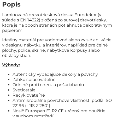
Popis
Laminovaná drevotriesková doska Eurodekor (v
súlade s EN 14322) zložená zo surovej drevotriesky,
ktorá je na oboch stranách potiahnutá dekoratívnym
papierom.
Ideálny materiál pre vodorovné alebo zvislé aplikácie
v designu nábytku a interiérov, například pre čelné
plochy, police, skrine, nábytkové korpusy alebo
obklady stien.
Výhody:
Autenticky vypadajúce dekory a povrchy
Ľahko spracovateľné
Odolné proti oderu a poškriabaniu
Svetlostále
Recyklovateľné
Antimikrobiálne povrchové vlastnosti podľa ISO
22196 (=JIS Z 2801)
Nosič Eurospan E1 P2 CE určený pre použitie
v suchom prostředí