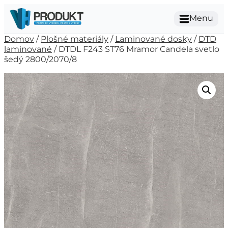
Menu
Domov
/
Plošné materiály
/
Laminované dosky
/
DTD
laminované
/ DTDL F243 ST76 Mramor Candela svetlo
šedý 2800/2070/8