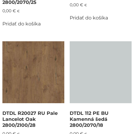
2800/2070/25
0,00
€
€
0,00
€
€
Pridať do košíka
Pridať do košíka
DTDL R20027 RU Pale
DTDL 112 PE BU
Lancelot Oak
Kamenná šedá
2800/2100/28
2800/2070/18
0,00
€
0,00
€