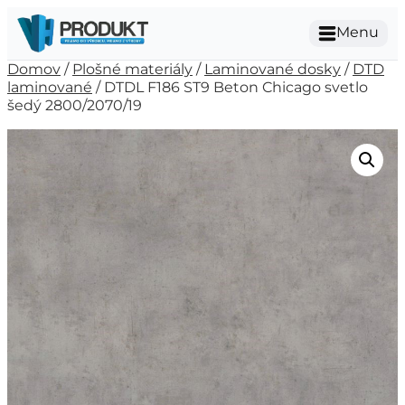
Menu
Domov
/
Plošné materiály
/
Laminované dosky
/
DTD
laminované
/ DTDL F186 ST9 Beton Chicago svetlo
šedý 2800/2070/19