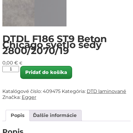
DTDL F186 ST9 Beton
Chicago svetlo šedý
2800/2070/19
0,00
€
€
Pridať do košíka
Katalógové číslo:
409475
Kategória:
DTD laminované
Značka:
Egger
Popis
Ďalšie informácie
Popis