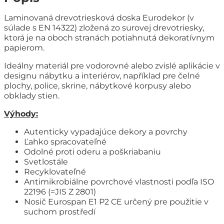
Laminovaná drevotriesková doska Eurodekor (v
súlade s EN 14322) zložená zo surovej drevotriesky,
ktorá je na oboch stranách potiahnutá dekoratívnym
papierom.
Ideálny materiál pre vodorovné alebo zvislé aplikácie v
designu nábytku a interiérov, například pre čelné
plochy, police, skrine, nábytkové korpusy alebo
obklady stien.
Výhody:
Autenticky vypadajúce dekory a povrchy
Ľahko spracovateľné
Odolné proti oderu a poškriabaniu
Svetlostále
Recyklovateľné
Antimikrobiálne povrchové vlastnosti podľa ISO
22196 (=JIS Z 2801)
Nosič Eurospan E1 P2 CE určený pre použitie v
suchom prostředí