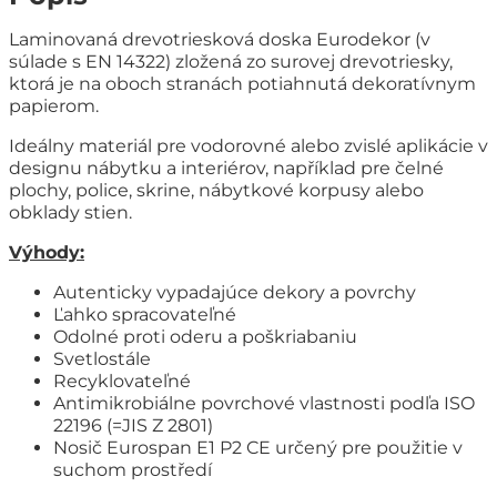
Laminovaná drevotriesková doska Eurodekor (v
súlade s EN 14322) zložená zo surovej drevotriesky,
ktorá je na oboch stranách potiahnutá dekoratívnym
papierom.
Ideálny materiál pre vodorovné alebo zvislé aplikácie v
designu nábytku a interiérov, například pre čelné
plochy, police, skrine, nábytkové korpusy alebo
obklady stien.
Výhody:
Autenticky vypadajúce dekory a povrchy
Ľahko spracovateľné
Odolné proti oderu a poškriabaniu
Svetlostále
Recyklovateľné
Antimikrobiálne povrchové vlastnosti podľa ISO
22196 (=JIS Z 2801)
Nosič Eurospan E1 P2 CE určený pre použitie v
suchom prostředí