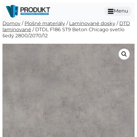
Menu
Domov
/
Plošné materiály
/
Laminované dosky
/
DTD
laminované
/ DTDL F186 ST9 Beton Chicago svetlo
šedý 2800/2070/12