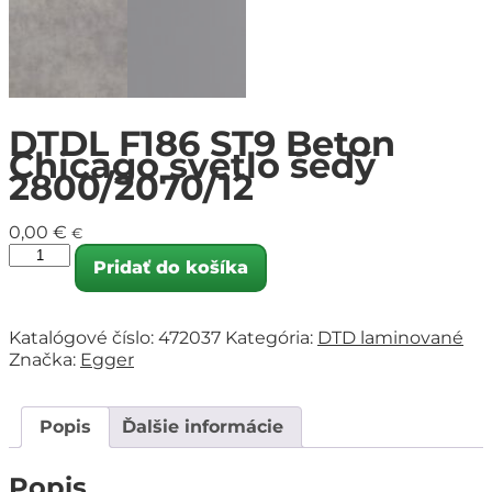
DTDL F186 ST9 Beton
Chicago svetlo šedý
2800/2070/12
0,00
€
€
Pridať do košíka
Katalógové číslo:
472037
Kategória:
DTD laminované
Značka:
Egger
Popis
Ďalšie informácie
Popis