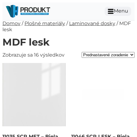
Menu
Domov
/
Plošné materiály
/
Laminované dosky
/ MDF
lesk
MDF lesk
Zobrazuje sa 16 výsledkov
11035 SCR MET – Biela
11046 SCR LESK – Biela